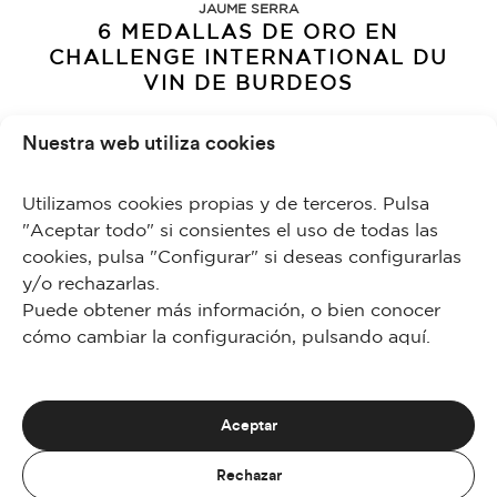
JAUME SERRA
6 MEDALLAS DE ORO EN
CHALLENGE INTERNATIONAL DU
VIN DE BURDEOS
Nuestra web utiliza cookies
Bodegas 9 mayo 2017 Estas medallas, más las ya conseguidas en
los 4 primeros meses del año , hacen un balance total de 32
prestigiosos premios internacionales en lo que vamos de año
Utilizamos cookies propias y de terceros. Pulsa
2017. Después de 15 años invirtiendo más…
"Aceptar todo" si consientes el uso de todas las
cookies, pulsa "Configurar" si deseas configurarlas
y/o rechazarlas.
7 Junio, 2019
Puede obtener más información, o bien conocer
cómo cambiar la configuración, pulsando
aquí
.
Aceptar
Rechazar