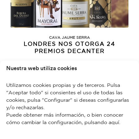
,
CAVA
JAUME SERRA
LONDRES NOS OTORGA 24
PREMIOS DECANTER
Nuestra web utiliza cookies
Vinos 22 mayo 2017 Los premios Decanter, uno de los
certámenes más prestigiosos del año, se rinden a la
calidad García Carrión, con un balance que rompe todas las
Utilizamos cookies propias y de terceros. Pulsa
marcas anteriores, 24 premios que dejan un balance de 62
"Aceptar todo" si consientes el uso de todas las
medallas…
cookies, pulsa "Configurar" si deseas configurarlas
y/o rechazarlas.
Puede obtener más información, o bien conocer
9 Junio, 2019
cómo cambiar la configuración, pulsando
aquí
.