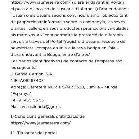
https://www.jaumeserra.com/ (d’ara endavant el Portal) i
el posa a disposició dels usuaris d’Internet (d’ara endavant
l’Usuari o els Usuaris segons convingui), amb l’objectiu tant
de proporcionar informació sobre la companyia, les seves
plantes i cellers, els seus productes i promocions vinculades
als mateixos, així com permetre la prestació de diferents
serveis a través del Portal (registre d’Usuaris, recepció de
newsletters i compra en línia a la seva botiga en línia –
d’ara endavant la Botiga, entre d’altres).
Les dades identificatives i de contacte de l’empresa són
les següents:
J. García Carrión, S.A.
NIF: A08267403
Adreça: Carretera Murcia S/N 30520, Jumilla – Múrcia
(Espanya)
Tel: 91 435 55 56
Mail: avisostienda@jgc.es
1.-Condicions generals d’utilització de
https://www.jaumeserra.com/
1.1.-Titularitat del portal