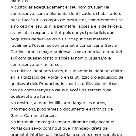
mateixos.
A custodiar adequadament el seu nom d’usuari i la
contrasenya, com a elements identificadors i habilitadors
per a l’accés a la compra de productes, comprometent-se
a no cedir el seu ús ni a permetre l’accés a ells de tercers,
assumint la responsabilitat pels danys i perjudicis que
poguessin derivar-se d’un ús indegut dels mateixos.
Igualment, l’usuari es compromet a comunicar a García
Carrión, amb la major rapidesa, la seva pèrdua o robatori
així com qualsevol risc d’accés al nom d’usuari i/o la
contrasenya per un tercer.
No utilitzar identitats falses, ni suplantar la identitat d’altres
en la utilització del Portal o en la utilització o adquisició de
qualsevol dels Productes, incloent la utilització en el seu
cas de contrasenyes o claus d’accés de tercers o de
qualsevol altra forma.
No destruir, alterar, inutilitzar o danyar les dades,
informacions, programes o documents electrònics de
García Carrión o tercers.
No introduir, emmagatzemar o difondre mitjançant el
Portal qualsevol contingut que infringeixi drets de
propietat intel·lectual, industrial o secrets empresarials de