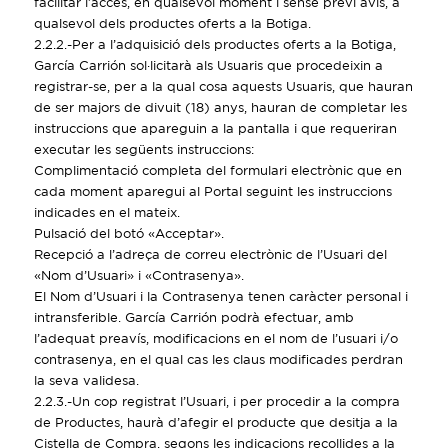
facilitar l’accés, en qualsevol moment i sense previ avís, a
qualsevol dels productes oferts a la Botiga.
2.2.2.-Per a l’adquisició dels productes oferts a la Botiga,
García Carrión sol·licitarà als Usuaris que procedeixin a
registrar-se, per a la qual cosa aquests Usuaris, que hauran
de ser majors de divuit (18) anys, hauran de completar les
instruccions que apareguin a la pantalla i que requeriran
executar les següents instruccions:
Complimentació completa del formulari electrònic que en
cada moment aparegui al Portal seguint les instruccions
indicades en el mateix.
Pulsació del botó «Acceptar».
Recepció a l’adreça de correu electrònic de l’Usuari del
«Nom d’Usuari» i «Contrasenya».
El Nom d’Usuari i la Contrasenya tenen caràcter personal i
intransferible. García Carrión podrà efectuar, amb
l’adequat preavís, modificacions en el nom de l’usuari i/o
contrasenya, en el qual cas les claus modificades perdran
la seva validesa.
2.2.3.-Un cop registrat l’Usuari, i per procedir a la compra
de Productes, haurà d’afegir el producte que desitja a la
Cistella de Compra, segons les indicacions recollides a la