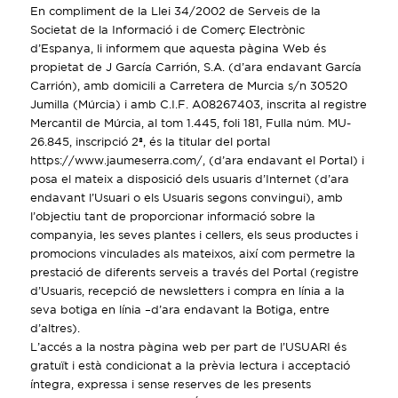
En compliment de la Llei 34/2002 de Serveis de la
Societat de la Informació i de Comerç Electrònic
d’Espanya, li informem que aquesta pàgina Web és
propietat de J García Carrión, S.A. (d’ara endavant García
Carrión), amb domicili a Carretera de Murcia s/n 30520
Jumilla (Múrcia) i amb C.I.F. A08267403, inscrita al registre
Mercantil de Múrcia, al tom 1.445, foli 181, Fulla núm. MU-
26.845, inscripció 2ª, és la titular del portal
https://www.jaumeserra.com/, (d’ara endavant el Portal) i
posa el mateix a disposició dels usuaris d’Internet (d’ara
endavant l’Usuari o els Usuaris segons convingui), amb
l’objectiu tant de proporcionar informació sobre la
companyia, les seves plantes i cellers, els seus productes i
promocions vinculades als mateixos, així com permetre la
prestació de diferents serveis a través del Portal (registre
d’Usuaris, recepció de newsletters i compra en línia a la
seva botiga en línia –d’ara endavant la Botiga, entre
d’altres).
L’accés a la nostra pàgina web per part de l’USUARI és
gratuït i està condicionat a la prèvia lectura i acceptació
íntegra, expressa i sense reserves de les presents