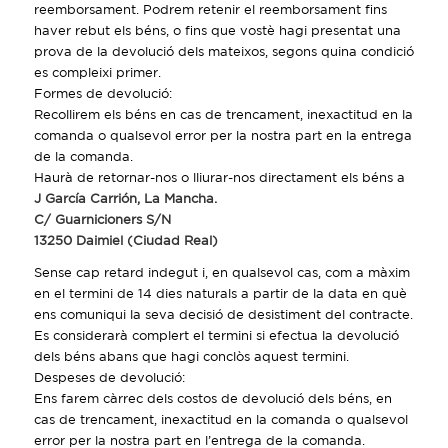
reemborsament. Podrem retenir el reemborsament fins
haver rebut els béns, o fins que vostè hagi presentat una
prova de la devolució dels mateixos, segons quina condició
es compleixi primer.
Formes de devolució:
Recollirem els béns en cas de trencament, inexactitud en la
comanda o qualsevol error per la nostra part en la entrega
de la comanda.
Haurà de retornar-nos o lliurar-nos directament els béns a
J García Carrión, La Mancha.
C/ Guarnicioners S/N
13250 Daimiel (Ciudad Real)
Sense cap retard indegut i, en qualsevol cas, com a màxim
en el termini de 14 dies naturals a partir de la data en què
ens comuniqui la seva decisió de desistiment del contracte.
Es considerarà complert el termini si efectua la devolució
dels béns abans que hagi conclòs aquest termini.
Despeses de devolució:
Ens farem càrrec dels costos de devolució dels béns, en
cas de trencament, inexactitud en la comanda o qualsevol
error per la nostra part en l’entrega de la comanda.