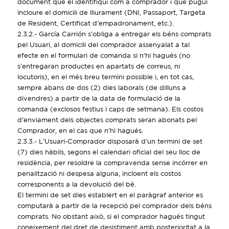
document que el identifiqui com a comprador i que pugui
incloure el domicili de lliurament (DNI, Passaport, Targeta
de Resident, Certificat d’empadronament, etc.).
2.3.2.- García Carrión s’obliga a entregar els béns comprats
pel Usuari, al domicili del comprador assenyalat a tal
efecte en el formulari de comanda si n’hi hagués (no
s’entregaran productes en apartats de correus, ni
locutoris), en el més breu termini possible i, en tot cas,
sempre abans de dos (2) dies laborals (de dilluns a
divendres) a partir de la data de formulació de la
comanda (exclosos festius i caps de setmana). Els costos
d’enviament dels objectes comprats seran abonats pel
Comprador, en el cas que n’hi hagués.
2.3.3.- L’Usuari-Comprador disposarà d’un termini de set
(7) dies hàbils, segons el calendari oficial del seu lloc de
residència, per resoldre la compravenda sense incórrer en
penalització ni despesa alguna, incloent els costos
corresponents a la devolució del bé.
El termini de set dies establert en el paràgraf anterior es
computarà a partir de la recepció pel comprador dels béns
comprats. No obstant això, si el comprador hagués tingut
coneixement del dret de desistiment amb posterioritat a la