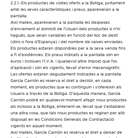
2.2.1.-Els productes de visites oferts a la Botiga, juntament
amb les seves característiques i preus, apareixeran a la
pantalla.
Així mateix, apareixeran a la pantalla les despeses
d’enviament al domicili de l’Usuari dels productes si n’hi
hagués, que seran variables en funció del lloc de destí
(dins o fora d’Espanya) i del nombre de caixes enviades.
Els productes estaran disponibles per a la seva venda fins
a fi d’existències. Els preus indicats a la pantalla són en
euros i inclouen l’I.V.A. i qualsevol altre impost que fos
d’aplicació i són els vigents, llevat d’error mecanogràfic.
Les ofertes estaran degudament indicades a la pantalla.
García Carrión es reserva el dret a decidir, en cada
moment, els productes que es continguin i s’ofereixin als
Usuaris a través de la Botiga. D’aquesta manera, García
Carrión podrà en qualsevol moment afegir nous productes
als inclosos a la Botiga, entenent-se, llevat que s’estableixi
una altra cosa, que tals nous productes es regiran per allò
disposat en les Condicions Generals de Contractació
vigents en aquell moment.
Així mateix, García Carrión es reserva el dret a deixar de