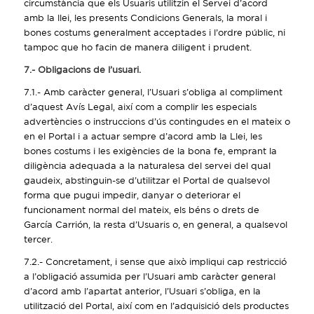
circumstància que els Usuaris utilitzin el Servei d’acord
amb la llei, les presents Condicions Generals, la moral i
bones costums generalment acceptades i l’ordre públic, ni
tampoc que ho facin de manera diligent i prudent.
7.- Obligacions de l’usuari.
7.1.- Amb caràcter general, l’Usuari s’obliga al compliment
d’aquest Avís Legal, així com a complir les especials
advertències o instruccions d’ús contingudes en el mateix o
en el Portal i a actuar sempre d’acord amb la Llei, les
bones costums i les exigències de la bona fe, emprant la
diligència adequada a la naturalesa del servei del qual
gaudeix, abstinguin-se d’utilitzar el Portal de qualsevol
forma que pugui impedir, danyar o deteriorar el
funcionament normal del mateix, els béns o drets de
García Carrión, la resta d’Usuaris o, en general, a qualsevol
tercer.
7.2.- Concretament, i sense que això impliqui cap restricció
a l’obligació assumida per l’Usuari amb caràcter general
d’acord amb l’apartat anterior, l’Usuari s’obliga, en la
utilització del Portal, així com en l’adquisició dels productes