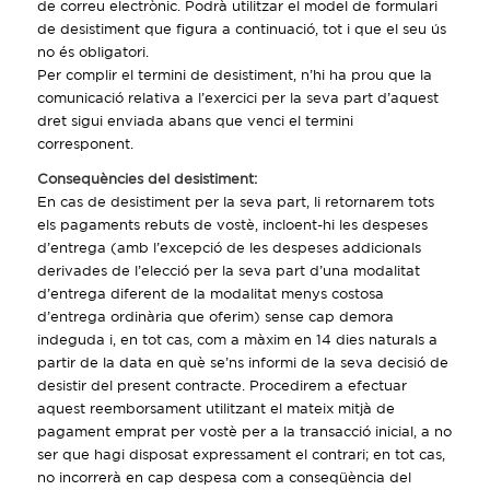
de correu electrònic. Podrà utilitzar el model de formulari
de desistiment que figura a continuació, tot i que el seu ús
no és obligatori.
Per complir el termini de desistiment, n’hi ha prou que la
comunicació relativa a l’exercici per la seva part d’aquest
dret sigui enviada abans que venci el termini
corresponent.
Consequències del desistiment:
En cas de desistiment per la seva part, li retornarem tots
els pagaments rebuts de vostè, incloent-hi les despeses
d’entrega (amb l’excepció de les despeses addicionals
derivades de l’elecció per la seva part d’una modalitat
d’entrega diferent de la modalitat menys costosa
d’entrega ordinària que oferim) sense cap demora
indeguda i, en tot cas, com a màxim en 14 dies naturals a
partir de la data en què se’ns informi de la seva decisió de
desistir del present contracte. Procedirem a efectuar
aquest reemborsament utilitzant el mateix mitjà de
pagament emprat per vostè per a la transacció inicial, a no
ser que hagi disposat expressament el contrari; en tot cas,
no incorrerà en cap despesa com a conseqüència del