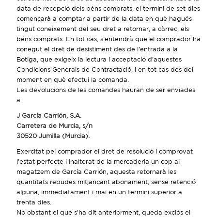
data de recepció dels béns comprats, el termini de set dies
començarà a comptar a partir de la data en què hagués
tingut coneixement del seu dret a retornar, a càrrec, els
béns comprats. En tot cas, s’entendrà que el comprador ha
conegut el dret de desistiment des de l’entrada a la
Botiga, que exigeix la lectura i acceptació d’aquestes
Condicions Generals de Contractació, i en tot cas des del
moment en què efectui la comanda.
Les devolucions de les comandes hauran de ser enviades
a:
J García Carrión, S.A.
Carretera de Murcia, s/n
30520 Jumilla (Murcia).
Exercitat pel comprador el dret de resolució i comprovat
l’estat perfecte i inalterat de la mercaderia un cop al
magatzem de García Carrión, aquesta retornarà les
quantitats rebudes mitjançant abonament, sense retenció
alguna, immediatament i mai en un termini superior a
trenta dies.
No obstant el que s’ha dit anteriorment, queda exclòs el