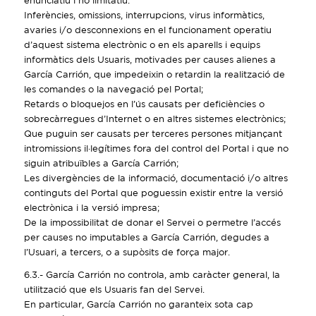
enunciatiu i no limitatiu.
Inferències, omissions, interrupcions, virus informàtics,
avaries i/o desconnexions en el funcionament operatiu
d’aquest sistema electrònic o en els aparells i equips
informàtics dels Usuaris, motivades per causes alienes a
García Carrión, que impedeixin o retardin la realització de
les comandes o la navegació pel Portal;
Retards o bloquejos en l’ús causats per deficiències o
sobrecàrregues d’Internet o en altres sistemes electrònics;
Que puguin ser causats per terceres persones mitjançant
intromissions il·legítimes fora del control del Portal i que no
siguin atribuïbles a García Carrión;
Les divergències de la informació, documentació i/o altres
continguts del Portal que poguessin existir entre la versió
electrònica i la versió impresa;
De la impossibilitat de donar el Servei o permetre l’accés
per causes no imputables a García Carrión, degudes a
l’Usuari, a tercers, o a supòsits de força major.
6.3.- García Carrión no controla, amb caràcter general, la
utilització que els Usuaris fan del Servei.
En particular, García Carrión no garanteix sota cap