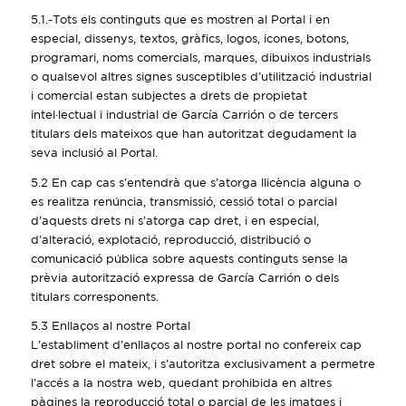
5.1.-Tots els continguts que es mostren al Portal i en
especial, dissenys, textos, gràfics, logos, icones, botons,
programari, noms comercials, marques, dibuixos industrials
o qualsevol altres signes susceptibles d’utilització industrial
i comercial estan subjectes a drets de propietat
intel·lectual i industrial de García Carrión o de tercers
titulars dels mateixos que han autoritzat degudament la
seva inclusió al Portal.
5.2 En cap cas s’entendrà que s’atorga llicència alguna o
es realitza renúncia, transmissió, cessió total o parcial
d’aquests drets ni s’atorga cap dret, i en especial,
d’alteració, explotació, reproducció, distribució o
comunicació pública sobre aquests continguts sense la
prèvia autorització expressa de García Carrión o dels
titulars corresponents.
5.3 Enllaços al nostre Portal
L’establiment d’enllaços al nostre portal no confereix cap
dret sobre el mateix, i s’autoritza exclusivament a permetre
l’accés a la nostra web, quedant prohibida en altres
pàgines la reproducció total o parcial de les imatges i