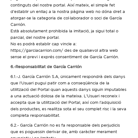
continguts del nostre portal. Així mateix, el simple fet
d’establir un enllaç a la nostra pàgina web no dóna dret a
atorgar-se la categoria de col·laborador o soci de García
Carrión.
Està absolutament prohibida la imitació, ja sigui total o
parcial, del nostre portal.
No es podrà establir cap vincle a:
https://garciacarrion.com/ des de qualsevol altra web
sense el previ i exprés consentiment de García Carrión.
6.-Responsabilitat de García Carrión
6.1.-J. García Carrión S.A, únicament respondrà dels danys
que l’Usuari pugui patir com a conseqüència de la
utilització del Portal quan aquests danys siguin imputables
a una actuació dolosa de la mateixa. L’Usuari reconeix i
accepta que la utilització del Portal, així com l’adquisició
dels productes, es realitza sota el seu complet risc i la seva
completa responsabilitat.
6.2.- García Carrión no es fa responsable dels perjudicis
que es poguessin derivar de, amb caràcter merament