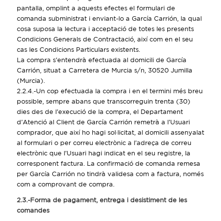
pantalla, omplint a aquests efectes el formulari de
comanda subministrat i enviant-lo a García Carrión, la qual
cosa suposa la lectura i acceptació de totes les presents
Condicions Generals de Contractació, així com en el seu
cas les Condicions Particulars existents.
La compra s’entendrà efectuada al domicili de García
Carrión, situat a Carretera de Murcia s/n, 30520 Jumilla
(Murcia).
2.2.4.-Un cop efectuada la compra i en el termini més breu
possible, sempre abans que transcorreguin trenta (30)
dies des de l’execució de la compra, el Departament
d’Atenció al Client de García Carrión remetrà a l’Usuari
comprador, que així ho hagi sol·licitat, al domicili assenyalat
al formulari o per correu electrònic a l’adreça de correu
electrònic que l’Usuari hagi indicat en el seu registre, la
corresponent factura. La confirmació de comanda remesa
per García Carrión no tindrà validesa com a factura, només
com a comprovant de compra.
2.3.-Forma de pagament, entrega i desistiment de les
comandes