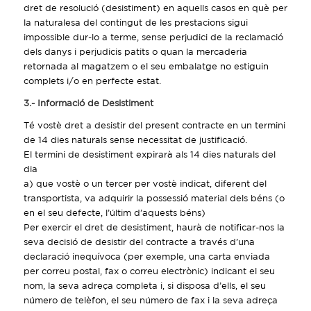
dret de resolució (desistiment) en aquells casos en què per
la naturalesa del contingut de les prestacions sigui
impossible dur-lo a terme, sense perjudici de la reclamació
dels danys i perjudicis patits o quan la mercaderia
retornada al magatzem o el seu embalatge no estiguin
complets i/o en perfecte estat.
3.- Informació de Desistiment
Té vostè dret a desistir del present contracte en un termini
de 14 dies naturals sense necessitat de justificació.
El termini de desistiment expirarà als 14 dies naturals del
dia
a) que vostè o un tercer per vostè indicat, diferent del
transportista, va adquirir la possessió material dels béns (o
en el seu defecte, l’últim d’aquests béns)
Per exercir el dret de desistiment, haurà de notificar-nos la
seva decisió de desistir del contracte a través d’una
declaració inequívoca (per exemple, una carta enviada
per correu postal, fax o correu electrònic) indicant el seu
nom, la seva adreça completa i, si disposa d’ells, el seu
número de telèfon, el seu número de fax i la seva adreça