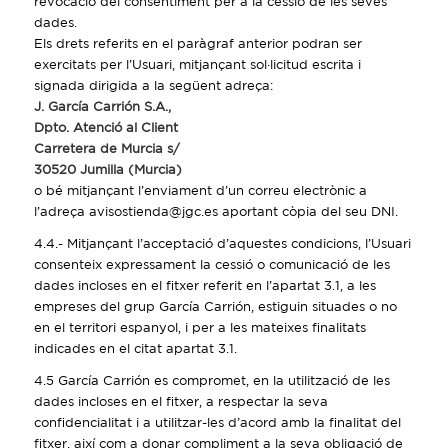
revocació del consentiment per a la cessió de les seves
dades.
Els drets referits en el paràgraf anterior podran ser
exercitats per l’Usuari, mitjançant sol·licitud escrita i
signada dirigida a la següent adreça:
J. García Carrión S.A.,
Dpto. Atenció al Client
Carretera de Murcia s/
30520 Jumilla (Murcia)
o bé mitjançant l’enviament d’un correu electrònic a
l’adreça avisostienda@jgc.es aportant còpia del seu DNI.
4.4.- Mitjançant l’acceptació d’aquestes condicions, l’Usuari
consenteix expressament la cessió o comunicació de les
dades incloses en el fitxer referit en l’apartat 3.1, a les
empreses del grup García Carrión, estiguin situades o no
en el territori espanyol, i per a les mateixes finalitats
indicades en el citat apartat 3.1.
4.5 García Carrión es compromet, en la utilització de les
dades incloses en el fitxer, a respectar la seva
confidencialitat i a utilitzar-les d’acord amb la finalitat del
fitxer, així com a donar compliment a la seva obligació de