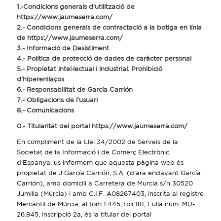
1.-Condicions generals d’utilització de
https://www.jaumeserra.com/
2.- Condicions generals de contractació a la botiga en línia
de https://www.jaumeserra.com/
3.- Informació de Desistiment
4.- Política de protecció de dades de caràcter personal
5.- Propietat intel·lectual i industrial. Prohibició
d’hiperenllaços
6.- Responsabilitat de García Carrión
7.- Obligacions de l’usuari
8.- Comunicacions
0.- Titularitat del portal https://www.jaumeserra.com/
En compliment de la Llei 34/2002 de Serveis de la
Societat de la Informació i de Comerç Electrònic
d’Espanya, us informem que aquesta pàgina web és
propietat de J García Carrión, S.A. (d’ara endavant García
Carrión), amb domicili a Carretera de Murcia s/n 30520
Jumilla (Múrcia) i amb C.I.F. A08267403, inscrita al registre
Mercantil de Múrcia, al tom 1.445, foli 181, Fulla núm. MU-
26.845, inscripció 2a, és la titular del portal