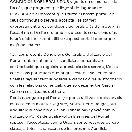
CONDICIONS GENERALS D’ÚS vigents en el moment de
l’accés, que preguem que llegeixi detingudament.
L’USUARI en el moment que utilitza el nostre portal, els
seus continguts o serveis, accepta i se sotmet
expressament a les condicions generals d’ús del mateix. Si
l’usuari no està d’acord amb les presents condicions d’ús,
haurà d’abstenir-se d’utilitzar aquest portal i operar per
mitjà del mateix.
1.2.- Les presents Condicions Generals d’Utilització del
Portal, juntament amb les condicions generals de
contractació que regeixin la prestació dels serveis, i/o les
condicions particulars que puguin establir-se, tenen per
finalitat regular tant la posada a disposició de la informació
com les relacions comercials que sorgeixin entre García
Carrión i els Usuaris del Portal.
Per la navegació pel Portal i/o per la utilització dels serveis
inclosos en el mateix (Registre, Newsletter o Botiga), Vd.
adquireix la condició d’Usuari. Tant la navegació com la
utilització i/o l’ús de qualsevol dels serveis del Portal
suposen l’acceptació com a Usuari, sense reserves de cap
classe, a totes i cadascuna de les presents Condicions