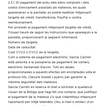
2.3.1.-El pagament del preu dels béns comprats i dels
costos d’enviament associats als mateixos, els quals
apareixeran a la pantalla, es podrà realitzar mitjançant
targeta de crèdit, transferència, PayPal o contra
reemborsament.
Per procedir al pagament mitjançant targeta de crèdit,
l’Usuari haurà de seguir les instruccions que apareguin a la
pantalla, proporcionant la següent informació:
Número de targeta.
Data de caducitat.
Codi CVV2 o CVC2 de la targeta.
Com a sistema de pagament electrònic, García Carrión
està adscrita a la passarel·la de pagament de comerç
electrònic Santander Elavon. Tots les dades
proporcionades a aquests efectes són encriptades sota el
protocol SSL (Secure Socket Layers) per garantir la
màxima seguretat dels mateixos.
García Carrión es reserva el dret a sol·licitar a qualsevol
Usuari de la Botiga que hagi fet una compra, que justifiqui
el pagament de la mateixa i/o que s’identifiqui mitjançant
l’aportació per mitjà telemàtic (fax, e-mail o similar) d’un