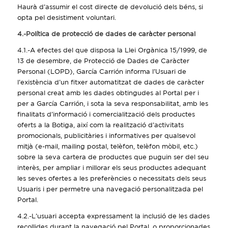
Haurà d’assumir el cost directe de devolució dels béns, si
opta pel desistiment voluntari.
4.-Política de protecció de dades de caràcter personal
4.1.-A efectes del que disposa la Llei Orgànica 15/1999, de
13 de desembre, de Protecció de Dades de Caràcter
Personal (LOPD), García Carrión informa l’Usuari de
l’existència d’un fitxer automatitzat de dades de caràcter
personal creat amb les dades obtingudes al Portal per i
per a García Carrión, i sota la seva responsabilitat, amb les
finalitats d’informació i comercialització dels productes
oferts a la Botiga, així com la realització d’activitats
promocionals, publicitàries i informatives per qualsevol
mitjà (e-mail, mailing postal, telèfon, telèfon mòbil, etc.)
sobre la seva cartera de productes que puguin ser del seu
interès, per ampliar i millorar els seus productes adequant
les seves ofertes a les preferències o necessitats dels seus
Usuaris i per permetre una navegació personalitzada pel
Portal.
4.2.-L’usuari accepta expressament la inclusió de les dades
recollides durant la navegació pel Portal, o proporcionades