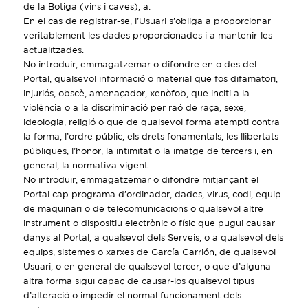
de la Botiga (vins i caves), a:
En el cas de registrar-se, l’Usuari s’obliga a proporcionar
veritablement les dades proporcionades i a mantenir-les
actualitzades.
No introduir, emmagatzemar o difondre en o des del
Portal, qualsevol informació o material que fos difamatori,
injuriós, obscè, amenaçador, xenòfob, que inciti a la
violència o a la discriminació per raó de raça, sexe,
ideologia, religió o que de qualsevol forma atempti contra
la forma, l’ordre públic, els drets fonamentals, les llibertats
públiques, l’honor, la intimitat o la imatge de tercers i, en
general, la normativa vigent.
No introduir, emmagatzemar o difondre mitjançant el
Portal cap programa d’ordinador, dades, virus, codi, equip
de maquinari o de telecomunicacions o qualsevol altre
instrument o dispositiu electrònic o físic que pugui causar
danys al Portal, a qualsevol dels Serveis, o a qualsevol dels
equips, sistemes o xarxes de García Carrión, de qualsevol
Usuari, o en general de qualsevol tercer, o que d’alguna
altra forma sigui capaç de causar-los qualsevol tipus
d’alteració o impedir el normal funcionament dels