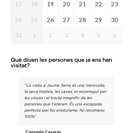
17
18
19
20
21
22
23
24
25
26
27
28
29
30
31
1
2
3
4
5
6
Què diuen les persones que ja ens han
visitat?
“La visita a Jaume Serra és una meravella,
la seva història, les caves, el recorregut per
les vinyes i el tracte magnífic de les
persones que t’atenen. És una escapada
perfecta per fer enoturisme, ho recomano
100%”
Consuelo Casares