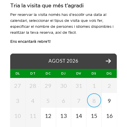
Tria la visita que més t’agradi
Per reservar la visita només has d’escollir una data al
calendari, seleccionar el tipus de visita que vols fer,
especificar el nombre de persones i idiomes disponibles i
realitzar la teva reserva, així de fàcil.
Ens encantarà rebre’t!
AGOST 2026
DL
DT
DC
DJ
DV
DS
DG
27
28
29
30
31
1
2
3
4
5
6
7
8
9
10
11
12
13
14
15
16