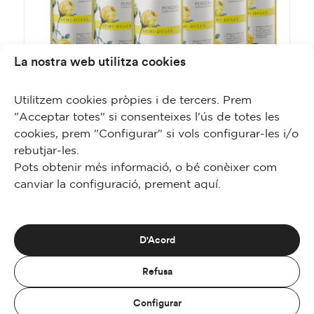
La nostra web utilitza cookies
Utilitzem cookies pròpies i de tercers. Prem
"Acceptar totes" si consenteixes l'ús de totes les
cookies, prem "Configurar" si vols configurar-les i/o
Jaume Serra Blanco Semi Dulce
rebutjar-les.
Pots obtenir més informació, o bé conèixer com
canviar la configuració, prement
aquí
.
COMPRAR
D'Acord
Refusa
© 2019 - Bodegas Jaume Serra S.L. / Todos los derechos reservados
Configurar