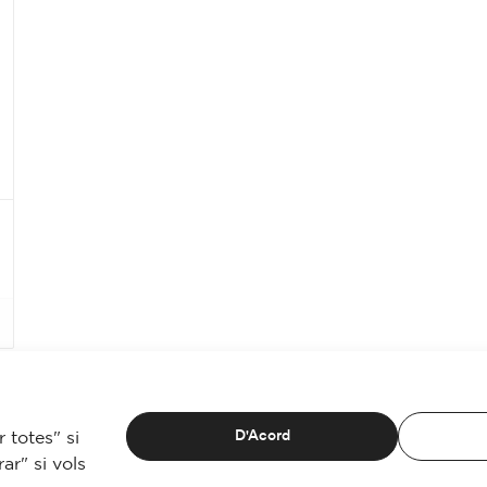
D'Acord
 totes" si
ar" si vols