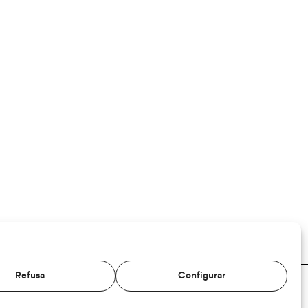
Refusa
Configurar
TERMES I CONDICIONS
PRIVACITAT
COOKIES