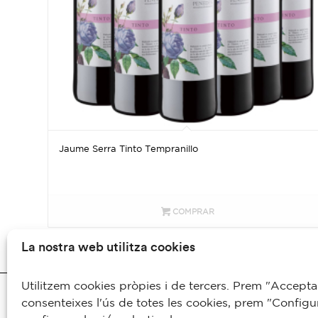
Jaume Serra Tinto Tempranillo
COMPRAR
La nostra web utilitza cookies
Utilitzem cookies pròpies i de tercers. Prem "Acceptar
© 2019 - Bodegas Jaume Serra S.L. / Todos los derechos reservados
consenteixes l'ús de totes les cookies, prem "Configur